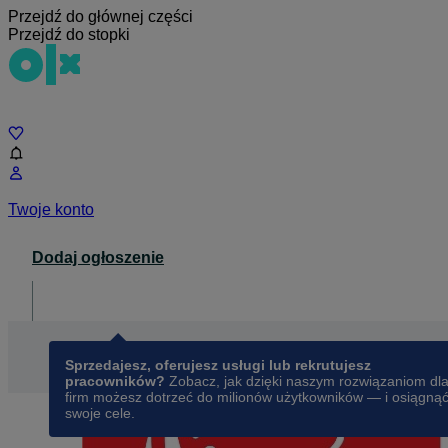
Przejdź do głównej części
Przejdź do stopki
Czat
Twoje konto
Dodaj ogłoszenie
Dla biznesu
opens in a new tab
Sprzedajesz, oferujesz usługi lub rekrutujesz
pracowników?
Zobacz, jak dzięki naszym rozwiązaniom dl
firm możesz dotrzeć do milionów użytkowników — i osiągną
swoje cele.