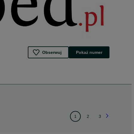
Obserwuj
Pokaż numer
1
2
3